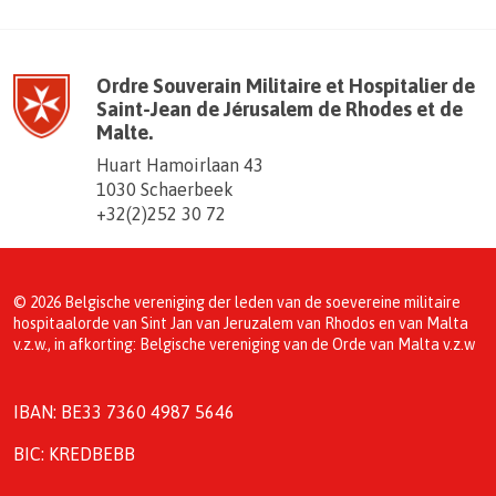
Ordre Souverain Militaire et Hospitalier de
Saint-Jean de Jérusalem de Rhodes et de
Malte.
Huart Hamoirlaan 43
1030 Schaerbeek
+32(2)252 30 72
© 2026 Belgische vereniging der leden van de soevereine militaire
hospitaalorde van Sint Jan van Jeruzalem van Rhodos en van Malta
v.z.w., in afkorting: Belgische vereniging van de Orde van Malta v.z.w
IBAN: BE33 7360 4987 5646
BIC: KREDBEBB