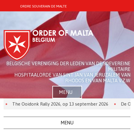
ORDRE SOUVERAIN DE MALTE
BELGISCHE VERENIGING DER LEDEN VAN DE SOEVEREINE
MILITAIRE
HOSPITAALORDE VAN SINT JAN VAN JERUZALEM VAN
RHODOS EN VAN MALTA V.Z.W
MENU
The Ooidonk Rally 2026, op 13 september 2026
De Orde 
MENU