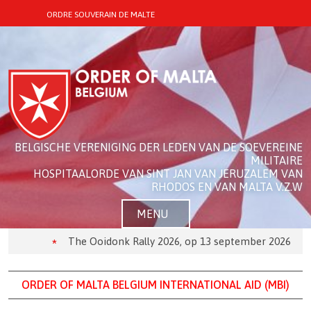
ORDRE SOUVERAIN DE MALTE
BELGISCHE VERENIGING DER LEDEN VAN DE SOEVEREINE
MILITAIRE
HOSPITAALORDE VAN SINT JAN VAN JERUZALEM VAN
RHODOS EN VAN MALTA V.Z.W
MENU
The Ooidonk Rally 2026, op 13 september 2026
D
ORDER OF MALTA BELGIUM INTERNATIONAL AID (MBI)