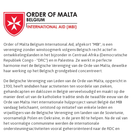
Order of Malta Belgium International Aid, afgekort "MBI", is een
vereniging zonder winstoogmerk volgens Belgisch recht actief in
ontwikkelingslanden in het bijzonder in Centraal-Afrika (Democratische
Republiek Congo - "DRC") en in Palestina. Ze werkt in perfecte
harmonie met de Belgische Vereniging van de Orde van Malta, dewelke
haar werking op het Belgisch grondgebied concentreert.
De Belgische Vereniging van Leden van de Orde van Malta, opgericht in
1930, heeft sindsdien haar activiteiten ten voordele van zieken,
gehandicapten en daklozen in België verveelvoudigd en maakt op die
manier deel uit van de katholieke traditie sinds de twaalfde eeuw van de
Orde van Malta. Het internationale hulpproject vanuit België dat MBI
vandaag belichaamt, ontstond op initiatief van enkele leden en
vrijwilligers van de Belgische Vereniging om landen van de Sovietunie,
voornamelijk Polen en Oekraïne, in de jaren 80 te helpen. Na de val van
het voormalige communisme werden de internationale
ondersteuningsactiviteiten vooral geheroriënteerd naar de RDC en