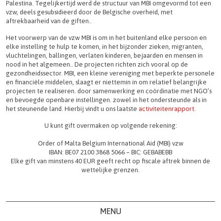
Palestina. Tegelijkertijd werd de structuur van MBI omgevormd tot een
vzw, deels gesubsidieerd door de Belgische overheid, met
aftrekbaarheid van de giften..
Het voorwerp van de vzw MBI is om in het buitenland elke persoon en
elke instelling te hulp te komen, in het bijzonder zieken, migranten,
vluchtelingen, ballingen, verlaten kinderen, bejaarden en mensen in
nood in het algemeen.. De projecten richten zich vooral op de
gezondheidssector. MBI, een kleine vereniging met beperkte personele
en financiële middelen, slaagt er niettemin in om relatief belangrijke
projecten te realiseren. door samenwerking en coördinatie met NGO’s
en bevoegde openbare instellingen. zowel in het ondersteunde als in
het steunende land. Hierbij vindt u ons laatste
activiteitenrapport
.
U kunt gift overmaken op volgende rekening:
Order of Malta Belgium International Aid (MBI) vzw
IBAN: BE07 2100 3868 5066 – BIC: GEBABEBB
Elke gift van minstens 40 EUR geeft recht op fiscale aftrek binnen de
wettelijke grenzen.
MENU