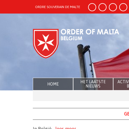
ORDRE SOUVERAIN DE MALTE
HET LAATSTE
ACTIV
HOME
NIEUWS
B
GE
In België...
lees meer.