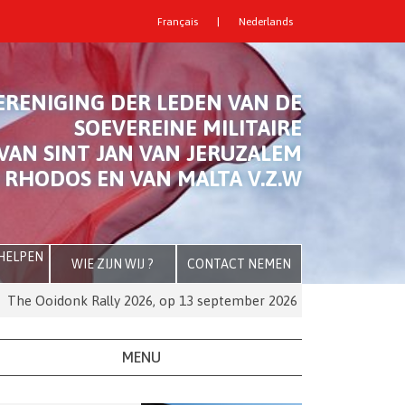
Français
|
Nederlands
ERENIGING DER LEDEN VAN DE
SOEVEREINE MILITAIRE
VAN SINT JAN VAN JERUZALEM
 RHODOS EN VAN MALTA V.Z.W
 HELPEN
WIE ZIJN WIJ ?
CONTACT NEMEN
 Ooidonk Rally 2026, op 13 september 2026
De Orde van Mal
MENU