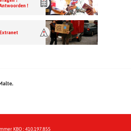
Vragen ?
Antwoorden !
Extranet
Malte.
mmer KBO : 410.197.855