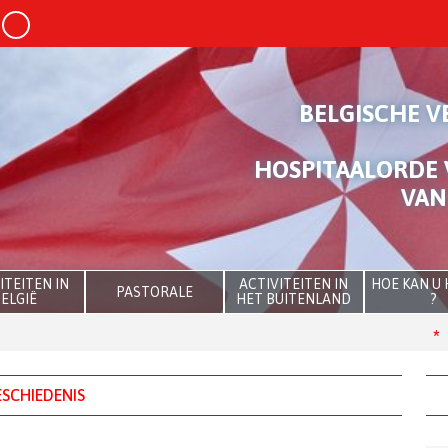
BELGISCHE V
HOSPITAALORDE 
VAN
ITEITEN IN
ACTIVITEITEN IN
HOE KAN U
PASTORALE
ELGIË
HET BUITENLAND
?
The
SCHIEDENIS