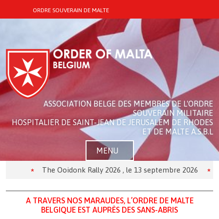
ORDRE SOUVERAIN DE MALTE
ASSOCIATION BELGE DES MEMBRES DE L'ORDRE
SOUVERAIN MILITAIRE
HOSPITALIER DE SAINT-JEAN DE JERUSALEM DE RHODES
ET DE MALTE A.S.B.L
MENU
The Ooidonk Rally 2026 , le 13 septembre 2026
Théâ
A TRAVERS NOS MARAUDES, L’ORDRE DE MALTE
BELGIQUE EST AUPRÈS DES SANS-ABRIS