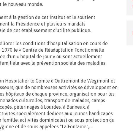
 et le nouveau monde.
ent à la gestion de cet Institut et le soutient
ment la Présidence et plusieurs mandats
ale de cet établissement d'utilité publique.
iorer les conditions d'hospitalisation en cours de
dès 1970 le « Centre de Réadaptation Fonctionnelle
dée d'un « hôpital de jour » où sont actuellement
amiliale avec la prévention sociale des maladies
 son Hospitalier le Comte d'Oultremont de Wégimont et
esseurs, que de nombreuses activités se développent en
es hôpitaux de chaque province, organisation pour les
menades culturelles, transport de malades, camps
capés, pèlerinages à Lourdes, à Banneux, à
ctivités spécialement dédiées aux jeunes handicapés
 famille, activités dominicales) ou sous protection du
giène et de soins appelées "La Fontaine", ...