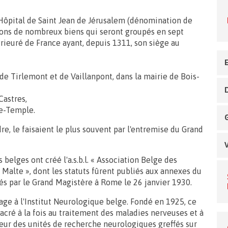
ital de Saint Jean de Jérusalem (dénomination de
ions de nombreux biens qui seront groupés en sept
ieuré de France ayant, depuis 1311, son siège au
e Tirlemont et de Vaillanpont, dans la mairie de Bois-
Castres,
le-Temple.
re, le faisaient le plus souvent par l'entremise du Grand
s belges ont créé l'a.s.b.l. « Association Belge des
 Malte », dont les statuts fûrent publiés aux annexes du
vés par le Grand Magistère à Rome le 26 janvier 1930.
age à l'Institut Neurologique belge. Fondé en 1925, ce
acré à la fois au traitement des maladies nerveuses et à
rseur des unités de recherche neurologiques greffés sur