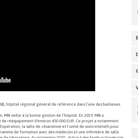
RB), hôpital régional général de référence dans l’une des banlieues
 MBI veille à la bonne gestion de l’hôpital. En 2019, MBI a
et de rééquipement d'environ 450 000 EUR. Ce projet a notamment
d'opération, la salle de césarienne et l'unité de soins intensifs pour
ogramme de formation avec des médecins et une infirmière de salle
te de laboratoire. Au printemps 2020, grâce à des fonds octroyés par