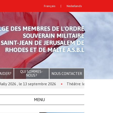
Français
|
Nederlands
LGE DES MEMBRES DE L'ORDRE
SOUVERAIN MILITAIRE
 SAINT-JEAN DE JERUSALEM DE
RHODES ET DE MALTE A.S.B.L
QUI SOMMES-
AIDER?
NOUS CONTACTER
NOUS?
e 13 septembre 2026
Théâtre: les Kouglofs remontent sur scè
MENU