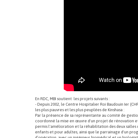
En RDC, MBI soutient les projets suivants :
- Depuis 2002, le Centre Hospitalier Roi Baudouin Ier (CH
les plus pauvres et les plus peuplées de Kinshasa :
Par la présence de sa représentante au comité de gestion,
coordonné la mise en œuvre d'un projet de rénovation 
permis l'amélioration et la réhabilitation des deux salles 
enfants et pour adultes, ainsi que le parrainage d'un pr
d’opération, avec un ingénieur biomédical et un biologis