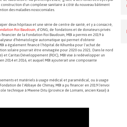
la construction d'un complexe sanitaire à côté du nouveau bâtiment
ntion des maladies nosocomiales.
iper deux hôpitaux et une série de centre de santé, et y a consacré,
ondation Roi Baudouin
, d'ONG, de fondations et de donateurs privés
n financier de la Fondation Roi Baudouin, MBI a permis en 2019 à
analyseur d'hématologie automatique qui permet d'obtenir
MBI a également financé l'hôpital de Kihumba pour l'achat de
ion solaire pourrait être envisagée pour 2020 ou 2021. Dans le nord
e) et Caritas Développement (RDC), MBI vise à redévelopper un
it en 2014 et 2016, et auquel MBI ajouterait une composante
pements et matériels à usage médical et paramédical, ou à usage
 Fondation de l'Abbaye de Chimay, MBI a pu financer en 2019 l'envoi
ole technique à Mwene Ditu (province de Lomami, ancien Kasaï) à