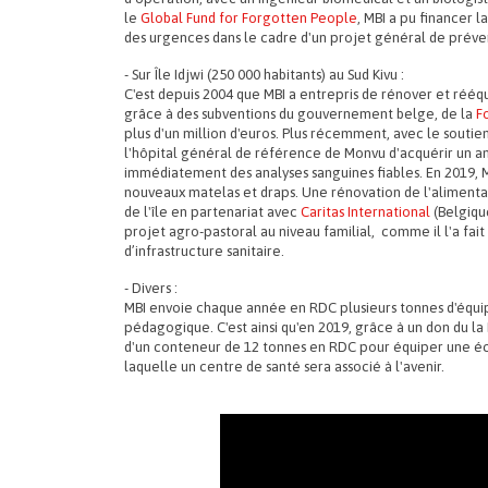
le
Global Fund for Forgotten People
, MBI a pu financer 
des urgences dans le cadre d'un projet général de préve
- Sur Île Idjwi (250 000 habitants) au Sud Kivu :
C'est depuis 2004 que MBI a entrepris de rénover et rééqu
grâce à des subventions du gouvernement belge, de la
F
plus d'un million d'euros. Plus récemment, avec le soutie
l'hôpital général de référence de Monvu d'acquérir un 
immédiatement des analyses sanguines fiables. En 2019, 
nouveaux matelas et draps. Une rénovation de l'alimentat
de l'île en partenariat avec
Caritas International
(Belgiqu
projet agro-pastoral au niveau familial, comme il l'a fa
d’infrastructure sanitaire.
- Divers :
MBI envoie chaque année en RDC plusieurs tonnes d'équi
pédagogique. C'est ainsi qu'en 2019, grâce à un don du la
d'un conteneur de 12 tonnes en RDC pour équiper une éc
laquelle un centre de santé sera associé à l'avenir.