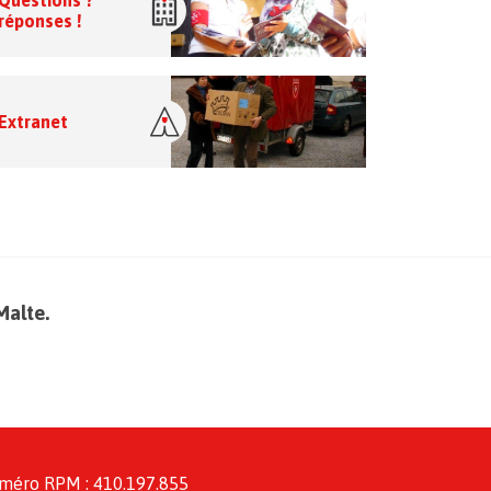
Questions ?
réponses !
Extranet
Malte.
méro RPM : 410.197.855